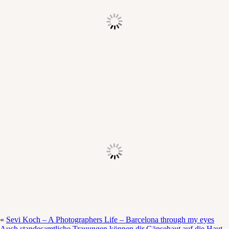
«
Sevi Koch – A Photographers Life – Barcelona through my eyes
Auch standesamtliche Trauungen können dir Gänsehaut auf die Haut