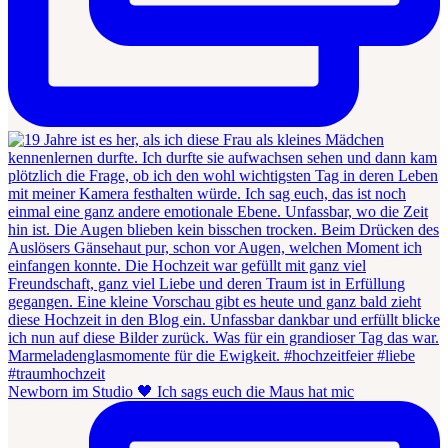
Newborn im Studio 🖤 Ich sags euch die Maus hat mic