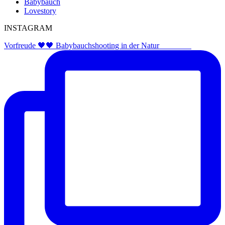
Babybauch
Lovestory
INSTAGRAM
Vorfreude 🖤🖤 Babybauchshooting in der Natur ⠀⠀⠀⠀⠀