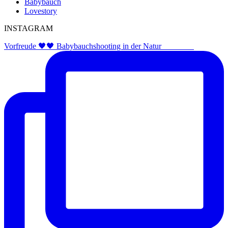
Babybauch
Lovestory
INSTAGRAM
Vorfreude 🖤🖤 Babybauchshooting in der Natur ⠀⠀⠀⠀⠀