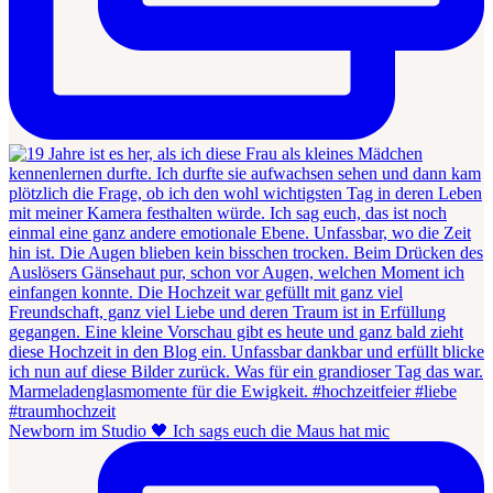
Newborn im Studio 🖤 Ich sags euch die Maus hat mic