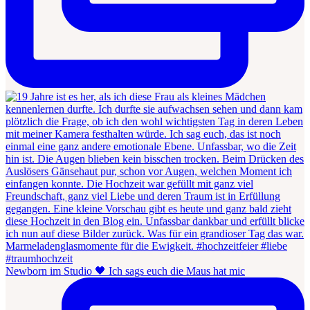
Newborn im Studio 🖤 Ich sags euch die Maus hat mic