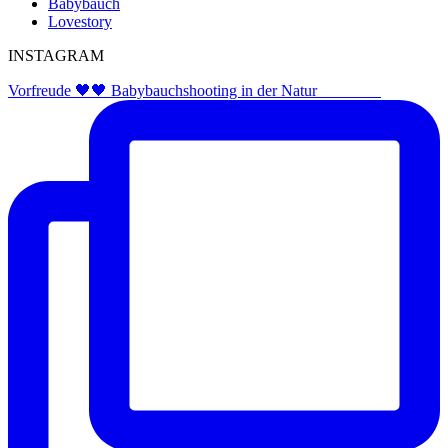
Babybauch
Lovestory
INSTAGRAM
Vorfreude 🖤🖤 Babybauchshooting in der Natur ⠀⠀⠀⠀⠀