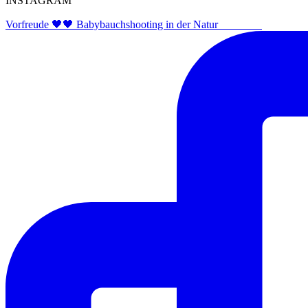
INSTAGRAM
Vorfreude 🖤🖤 Babybauchshooting in der Natur ⠀⠀⠀⠀⠀