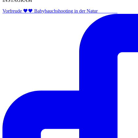
INSTAGRAM
Vorfreude 🖤🖤 Babybauchshooting in der Natur ⠀⠀⠀⠀⠀