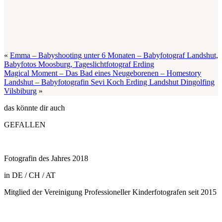
«
Emma – Babyshooting unter 6 Monaten – Babyfotograf Landshut,
Babyfotos Moosburg, Tageslichtfotograf Erding
Magical Moment – Das Bad eines Neugeborenen – Homestory
Landshut – Babyfotografin Sevi Koch Erding Landshut Dingolfing
Vilsbiburg
»
das könnte dir auch
GEFALLEN
Fotografin des Jahres 2018
in DE / CH / AT
Mitglied der Vereinigung Professioneller Kinderfotografen seit 2015