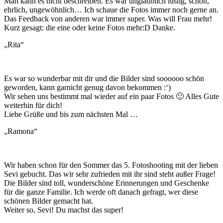
Man kann es nicht beschreiben. Es war unglaublich lustig, schön,
ehrlich, ungewöhnlich… Ich schaue die Fotos immer noch gerne an.
Das Feedback von anderen war immer super. Was will Frau mehr!
Kurz gesagt: die eine oder keine Fotos mehr:D Danke.
„Rita“
Es war so wunderbar mit dir und die Bilder sind soooooo schön
geworden, kann garnicht genug davon bekommen :‘)
Wir sehen uns bestimmt mal wieder auf ein paar Fotos 🙂 Alles Gute
weiterhin für dich!
Liebe Grüße und bis zum nächsten Mal …
„Ramona“
Wir haben schon für den Sommer das 5. Fotoshooting mit der lieben
Sevi gebucht. Das wir sehr zufrieden mit ihr sind steht außer Frage!
Die Bilder sind toll, wunderschöne Erinnerungen und Geschenke
für die ganze Familie. Ich werde oft danach gefragt, wer diese
schönen Bilder gemacht hat.
Weiter so, Sevi! Du machst das super!